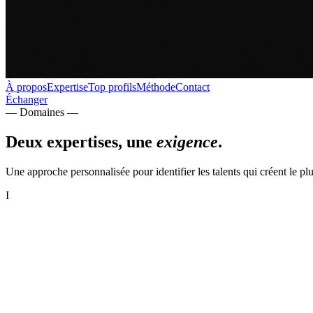
À propos
Expertise
Top profils
Méthode
Contact
Échanger
— Domaines —
Deux expertises, une
exigence
.
Une approche personnalisée pour identifier les talents qui créent le plu
I